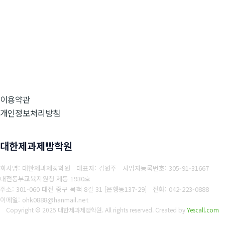
이용약관
개인정보처리방침
대한제과제빵학원
회사명: 대한제과제빵학원 대표자: 김원주
사업자등록번호: 305-91-31667
대전동부교육지원청 제동 1930호
주소: 301-060 대전 중구 목척 8길 31 [은행동137-29]
전화: 042-223-0888
이메일: ohk0888@hanmail.net
Copyright © 2025 대한제과제빵학원. All rights reserved.
Created by
Yescall.com