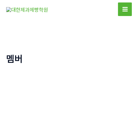
콘
텐
Mai
츠
Men
로
건
너
뛰
멤버
기