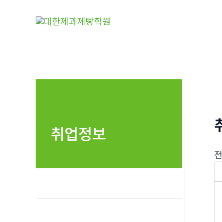
콘
텐
츠
로
건
너
뛰
기
취업정보
전