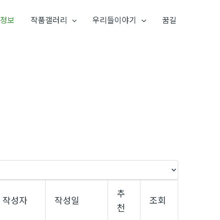
정보
작품갤러리
우리들이야기
꿈길
추
작성자
작성일
조회
천