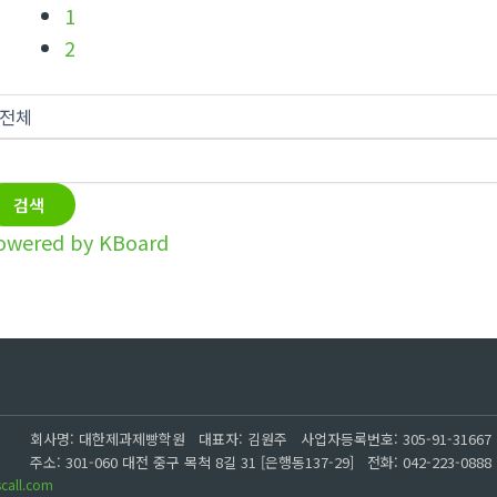
1
2
검색
owered by KBoard
회사명: 대한제과제빵학원 대표자: 김원주
사업자등록번호: 305-91-31667
주소: 301-060 대전 중구 목척 8길 31 [은행동137-29]
전화: 042-223-0888
scall.com