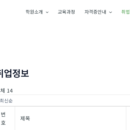
학원소개
교육과정
자격증안내
취업
취업정보
체 14
번
제목
호